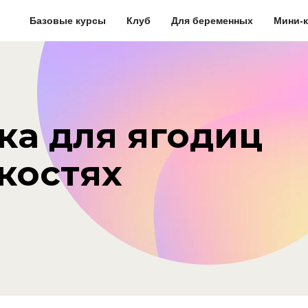
Базовые курсы
Клуб
Для беременных
Мини-
ка для ягодиц
костях