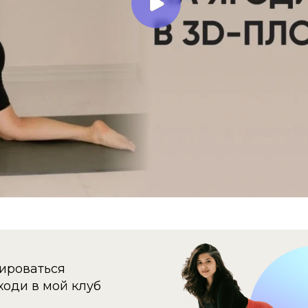
ироваться
ходи в мой клуб