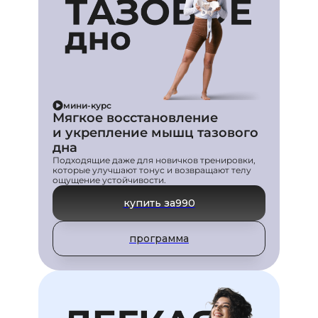
мини-курс
Мягкое восстановление
и укрепление мышц тазового
дна
Подходящие даже для новичков тренировки,
которые улучшают тонус и возвращают телу
ощущение устойчивости.
купить за
990
программа
Сабина Филина
ИП Филина Сабина Тимуровна
ИНН: 622003465695
ОГРН: 319623400027307