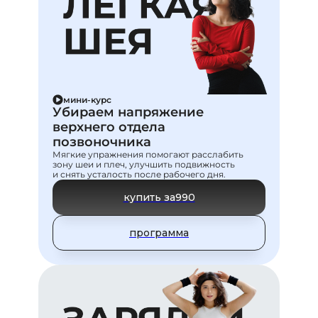
help@sabintag.ru
89206355910
Входим в реестр проверенных
мини-курс
онлайн-проектов от GetCourse
Убираем напряжение
верхнего отдела
позвоночника
Политика конфиденциальности
Мягкие упражнения помогают расслабить
зону шеи и плеч, улучшить подвижность
Договор оферты
и снять усталость после рабочего дня.
купить за
990
Дизайн Ирина Укропова
Верстка
Татьяна Салмина
программа