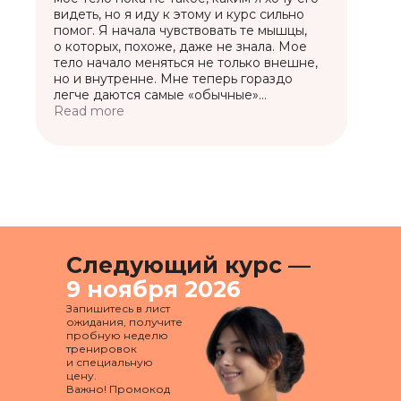
видеть, но я иду к этому и курс сильно
помог. Я начала чувствовать те мышцы,
о которых, похоже, даже не знала. Мое
тело начало меняться не только внешне,
но и внутренне. Мне теперь гораздо
легче даются самые «обычные»
движения, это прекрасно.
Read more
Сабина Филина
ИП Филина Сабина Тимуровна
ИНН: 622003465695
ОГРН: 319623400027307
Следующий курс —
9 ноября 2026
help@sabintag.ru
89206355910
Запишитесь в лист
ожидания, получите
пробную неделю
тренировок
и специальную
цену.
Важно! Промокод