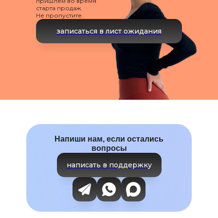
пришлем во время
Входим в реестр проверенных
старта продаж.
онлайн-проектов от GetCourse
Не пропустите.
записаться в лист ожидания
Политика конфиденциальности
Договор оферты
Дизайн Ирина Укропова
Верстка
Татьяна Салмина
Напиши нам, если остались
вопросы
написать в поддержку