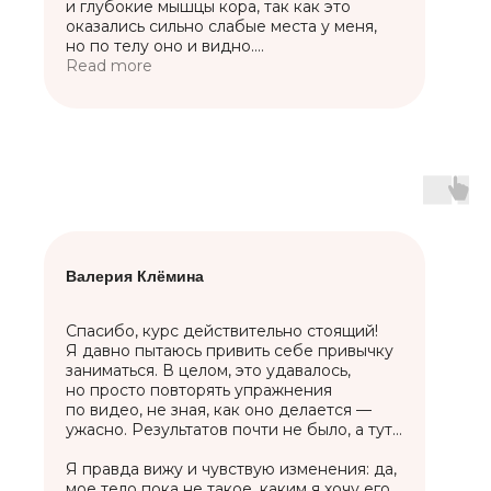
и глубокие мышцы кора, так как это
оказались сильно слабые места у меня,
но по телу оно и видно.
Стала замечать, что хожу с постоянно
Read more
поднятыми плечами, стала себя
одергивать и поправлять осанку.
Маленькими шагами, думаю, что за год
добьюсь именно тех результатов,
о которых всегда мечтала.
Валерия Клёмина
Спасибо, курс действительно стоящий!
Я давно пытаюсь привить себе привычку
заниматься. В целом, это удавалось,
но просто повторять упражнения
по видео, не зная, как оно делается —
ужасно. Результатов почти не было, а тут…
Я правда вижу и чувствую изменения: да,
мое тело пока не такое, каким я хочу его